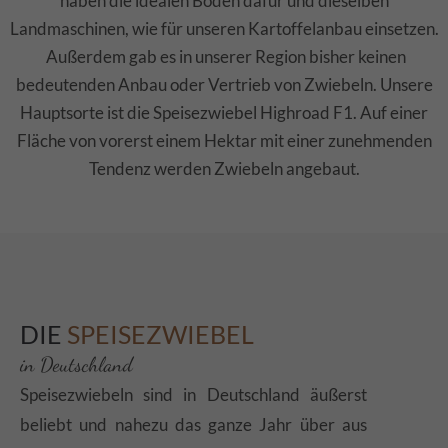
haben die idealen Böden dafür und dieselben
Drop us a line
Landmaschinen, wie für unseren Kartoffelanbau einsetzen.
info@yourdomain.com
Außerdem gab es in unserer Region bisher keinen
bedeutenden Anbau oder Vertrieb von Zwiebeln. Unsere
About us
Hauptsorte ist die Speisezwiebel Highroad F1. Auf einer
Lorem ipsum dolor sit amet, consectetuer
Fläche von vorerst einem Hektar mit einer zunehmenden
adipiscing elit.
Tendenz werden Zwiebeln angebaut.
Aenean commodo ligula eget dolor. Aenean massa.
Cum sociis natoque penatibus et magnis dis
parturient montes, nascetur ridiculus mus. Donec
quam felis, ultricies nec.
DIE
SPEISEZWIEBEL
in Deutschland
Speisezwiebeln sind in Deutschland äußerst
beliebt und nahezu das ganze Jahr über aus