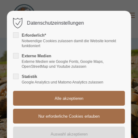
Login
Datenschutzeinstellungen
Benutzername
Erforderlich*
Notwendige Cookies zulassen damit die Website korrekt
funktioniert
Externe Medien
Passwort
Externe Medien wie Google Fonts, Google Maps,
OpenStreetMap und Youtube zulassen
Statistik
Google Analytics und Matomo Analytics zulassen
Anmelden
Register
|
Lost your password?
Support
Lorem ipsum dolor sit amet: